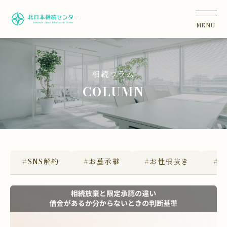
相続コラム
COLUMN
#SNS解約
#お墓承継
#お性根抜き
#