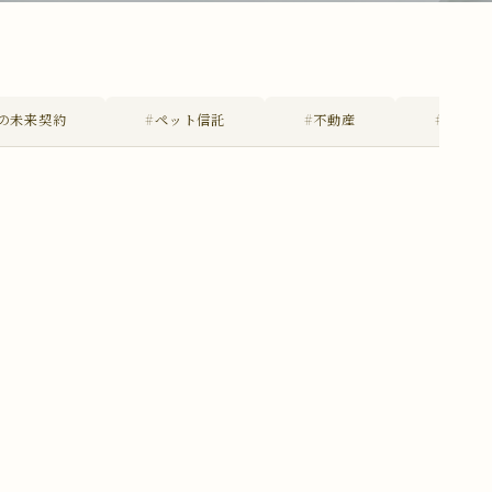
の未来契約
#ペット信託
#不動産
#不在者