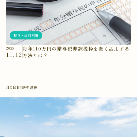
贈与・生前対策
毎年110万円の贈与税非課税枠を賢く活用する
2025
11.12
方法とは？
HOME
#暦年課税