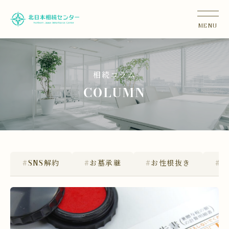
相続コラム
COLUMN
#SNS解約
#お墓承継
#お性根抜き
#