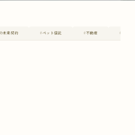
の未来契約
#ペット信託
#不動産
#不在者