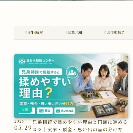
#SNS解約
#お墓承継
#お性根抜き
相続
2026
兄弟相続で揉めやすい理由と円満に進める
05.29
コツ｜実家・預金・思い出の品の分け方