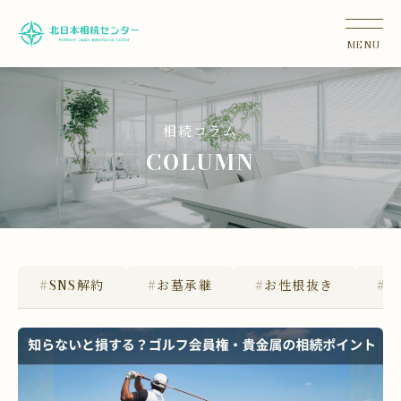
相続コラム
COLUMN
#SNS解約
#お墓承継
#お性根抜き
#